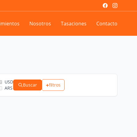
imientos
Nosotros
Tasaciones
Contacto
USD
+
Buscar
filtros
ARS