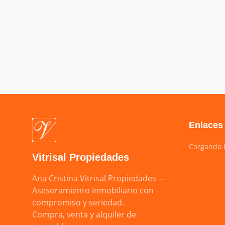
Enlaces
Cargando b
Vitrisal Propiedades
Ana Cristina Vitrisal Propiedades — 
Asesoramiento inmobiliario con 
compromiso y seriedad.

Compra, venta y alquiler de 