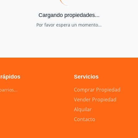
Cargando propiedades...
Por favor espera un momento...
 rápidos
Servicios
Comprar Propiedad
arrios...
Vender Propiedad
Alquilar
Contacto