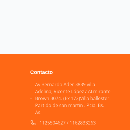
Contacto
Av Bernardo Ader 3839 villa
Adelina, Vicente López / ALmirante
Brown 3074. (Ex 172)Villa ballester.
Partido de san martin . Pcia. Bs.
As.
1125504627 / 1162833263